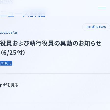
NEWS
小原化工株式会社
ニュース詳細
会社案内
HOME
NEWS
2021/06/25
代表メッセージ・企業理念
事業内容
役員および執行役員の異動のお知らせ
会社概要
事業領域
（6/25付）
沿革
事業領域一覧
サステナビリティ
お知らせ
許可証一覧
先端技術・エレクトロニクス
採用情報
基礎化学品
ニュース
pdfを見る
石油化学・油脂・合成樹脂
紙・パルプ