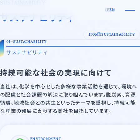
SUSTAINABILITY
JP
EN
小原化工株式会社
サステナビリティ
会社案内
HOME
SUSTAINABILITY
SUSTAINABILITY
代表メッセージ・企業理念
事業内容
サステナビリティ
会社概要
事業領域
持続可能な社会の実現に向けて
沿革
事業領域一覧
サステナビリティ
当社は、化学を中心とした多様な事業活動を通じて、環境へ
許可証一覧
先端技術・エレクトロニクス
採用情報
の配慮と社会課題の解決に取り組んでいます。脱炭素、資源
循環、地域社会との共生といったテーマを重視し、持続可能
基礎化学品
ニュース
な産業の発展に貢献する商社を目指しています。
石油化学・油脂・合成樹脂
紙・パルプ
ENVIRONMENT