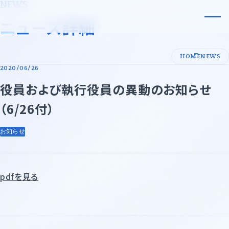
NEWS
小原化工株式会社
ニュース詳細
会社案内
HOME
NEWS
2020/06/26
代表メッセージ・企業理念
事業内容
役員および執行役員の異動のお知らせ
会社概要
事業領域
（6/26付）
沿革
事業領域一覧
サステナビリティ
お知らせ
許可証一覧
先端技術・エレクトロニクス
採用情報
基礎化学品
ニュース
pdfを見る
石油化学・油脂・合成樹脂
紙・パルプ