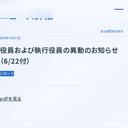
NEWS
小原化工株式会社
ニュース詳細
会社案内
HOME
NEWS
2018/06/22
代表メッセージ・企業理念
事業内容
役員および執行役員の異動のお知らせ
会社概要
事業領域
（6/22付）
沿革
事業領域一覧
サステナビリティ
お知らせ
許可証一覧
先端技術・エレクトロニクス
採用情報
基礎化学品
ニュース
pdfを見る
石油化学・油脂・合成樹脂
紙・パルプ