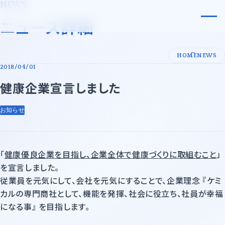
NEWS
小原化工株式会社
ニュース詳細
会社案内
HOME
NEWS
2018/04/01
代表メッセージ・企業理念
事業内容
健康企業宣言しました
会社概要
事業領域
お知らせ
沿革
事業領域一覧
サステナビリティ
許可証一覧
先端技術・エレクトロニクス
採用情報
「
健康優良企業を目指し、企業全体で健康づくりに取組むこと
」
基礎化学品
ニュース
を宣言しました。
従業員を元気にして、会社を元気にすることで、企業理念 『ケミ
石油化学・油脂・合成樹脂
カルの専門商社として、機能を発揮、社会に役立ち、社員が幸福
になる事』 を目指します。
紙・パルプ