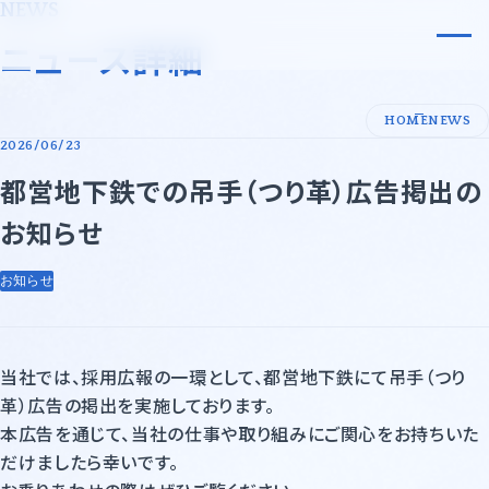
NEWS
小原化工株式会社
ニュース詳細
会社案内
HOME
NEWS
2026/06/23
代表メッセージ・企業理念
事業内容
都営地下鉄での吊手（つり革）広告掲出の
会社概要
事業領域
お知らせ
沿革
事業領域一覧
サステナビリティ
お知らせ
許可証一覧
先端技術・エレクトロニクス
採用情報
基礎化学品
ニュース
当社では、採用広報の一環として、都営地下鉄にて吊手（つり
革）広告の掲出を実施しております。
石油化学・油脂・合成樹脂
本広告を通じて、当社の仕事や取り組みにご関心をお持ちいた
だけましたら幸いです。
紙・パルプ