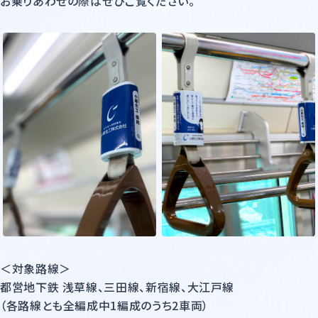
お乗りあわせの際はぜひご覧ください。
モビリティ・機械産業
ライフサイエンス・ヘルスケア・
その他
鉄鋼・耐火物・非鉄
環境設備
海外事業展開サポート
＜対象路線＞
都営地下鉄 浅草線、三田線、新宿線、大江戸線
（各路線とも全編成中1編成のうち2車両）