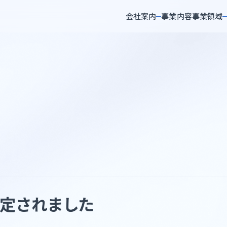
会社案内
事業内容
事業領域
沿革
品
石油化学・油脂・合成樹脂
エンス・ヘルスケア・その
鉄鋼・耐火物・非鉄
認定されました