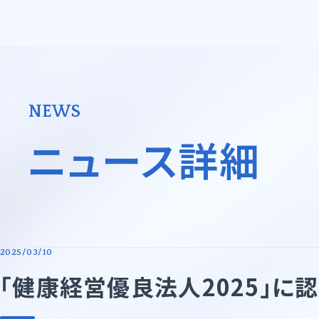
小原化工株式会社
事業領域一覧
代表メッセージ・企業理念
会社概要
NEWS
ニュース詳細
先端技術・エレクトロニクス
基礎化学
モビリティ・機械産業
ライフサイ
他
2025/03/10
海外事業展開サポート
「健康経営優良法人2025」に